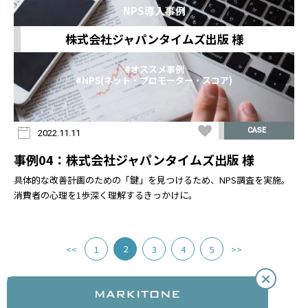
NPS導入事例
株式会社ジャパンタイムズ出版 様
#オススメ事例
#NPS(ネット・プロモーター・スコア)
CASE
2022.11.11
事例04：株式会社ジャパンタイムズ出版 様
具体的な改善計画のための「鍵」を見つけるため、NPS調査を実施。
消費者の心理を1歩深く理解するきっかけに。
2
<<
1
3
4
5
>>