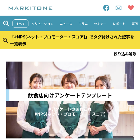
すべて
ソリューション
ニュース
コラム
セミナー
レポート
事例
「
#NPS(ネット・プロモーター・スコア)
」でタグ付けされた記事を
一覧表示
絞り込み解除
飲食店向けアンケートテンプレート
#アンケートのあれこれ
#NPS(ネット・プロモーター・スコア)