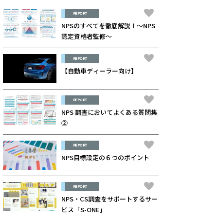
REPORT
NPSのすべてを徹底解説！～NPS
認定資格者監修～
REPORT
【自動車ディーラー向け】
REPORT
NPS 調査においてよくある質問集
②
REPORT
NPS目標設定の６つのポイント
REPORT
NPS・CS調査をサポートするサー
ビス「S-ONE」