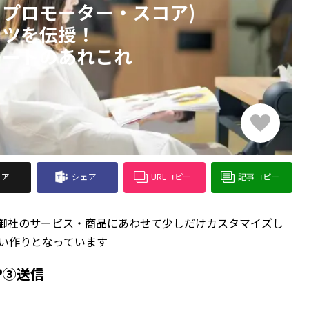
ト・プロモーター・スコア)
コツを伝授！
ケートのあれこれ
ェア
シェア
URLコピー
記事コピー
 御社のサービス・商品にあわせて少しだけカスタマイズし
すい作りとなっています
EP③送信