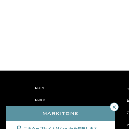
M-ONE
M-DOC
妊婦・子育てママ向け調査
マナー・接客教育サービス
このウェブサイトはCookieを使用します