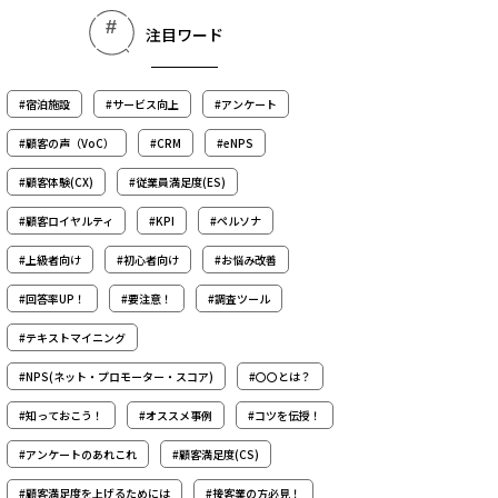
注目ワード
#宿泊施設
#サービス向上
#アンケート
#顧客の声（VoC）
#CRM
#eNPS
#顧客体験(CX)
#従業員満足度(ES)
#顧客ロイヤルティ
#KPI
#ペルソナ
#上級者向け
#初心者向け
#お悩み改善
#回答率UP！
#要注意！
#調査ツール
#テキストマイニング
#NPS(ネット・プロモーター・スコア)
#〇〇とは？
#知っておこう！
#オススメ事例
#コツを伝授！
#アンケートのあれこれ
#顧客満足度(CS)
#顧客満足度を上げるためには
#接客業の方必見！