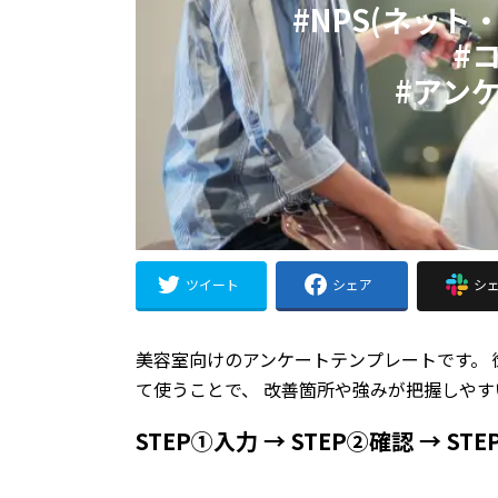
#NPS(ネッ
#
#アン
ツイート
シェア
シ
美容室向けのアンケートテンプレートです。
て使うことで、 改善箇所や強みが把握しや
STEP①入力 → STEP②確認 → ST