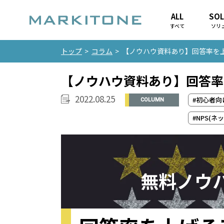
ALL
SOL
すべて
ソリ
トップ
>
コラム
>
【ノウハウ資料あり】回答率を
【ノウハウ資料あり】回答率
2022.08.25
#初心者向
COLUMN
#NPS(
無料ノウ