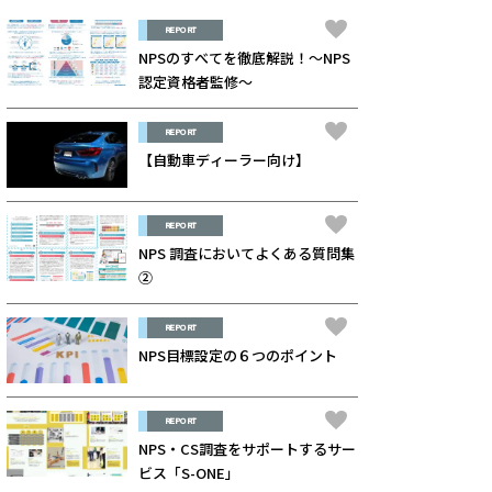
REPORT
NPSのすべてを徹底解説！～NPS
認定資格者監修～
REPORT
【自動車ディーラー向け】
REPORT
NPS 調査においてよくある質問集
②
REPORT
NPS目標設定の６つのポイント
REPORT
NPS・CS調査をサポートするサー
ビス「S-ONE」