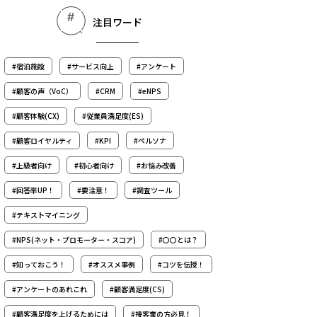
注目ワード
#宿泊施設
#サービス向上
#アンケート
#顧客の声（VoC）
#CRM
#eNPS
#顧客体験(CX)
#従業員満足度(ES)
#顧客ロイヤルティ
#KPI
#ペルソナ
#上級者向け
#初心者向け
#お悩み改善
#回答率UP！
#要注意！
#調査ツール
#テキストマイニング
#NPS(ネット・プロモーター・スコア)
#〇〇とは？
#知っておこう！
#オススメ事例
#コツを伝授！
#アンケートのあれこれ
#顧客満足度(CS)
#顧客満足度を上げるためには
#接客業の方必見！