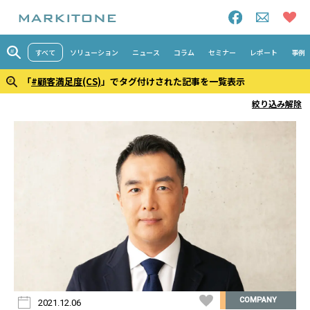
すべて
ソリューション
ニュース
コラム
セミナー
レポート
事例
「
#顧客満足度(CS)
」でタグ付けされた記事を一覧表示
絞り込み解除
COMPANY
2021.12.06