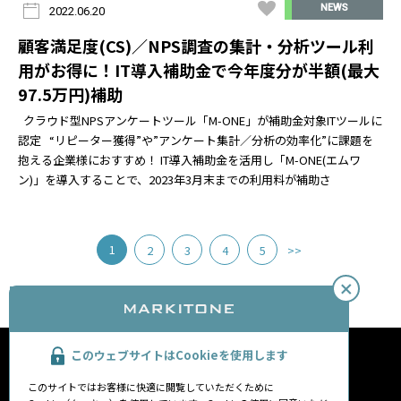
NEWS
2022.06.20
顧客満足度(CS)／NPS調査の集計・分析ツール利
用がお得に！IT導入補助金で今年度分が半額(最大
97.5万円)補助
クラウド型NPSアンケートツール「M-ONE」が補助金対象ITツールに
認定 “リピーター獲得”や”アンケート集計／分析の効率化”に課題を
抱える企業様におすすめ！ IT導入補助金を活用し「M-ONE(エムワ
ン)」を導入することで、2023年3月末までの利用料が補助さ
1
2
3
4
5
>>
このウェブサイトはCookieを使用します
M-ONE
マーキットワンについて
このサイトではお客様に快適に閲覧していただくために
M-DOC
会社概要