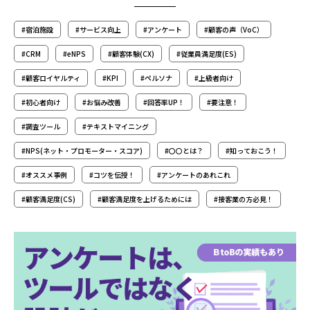
#宿泊施設
#サービス向上
#アンケート
#顧客の声（VoC）
#CRM
#eNPS
#顧客体験(CX)
#従業員満足度(ES)
#顧客ロイヤルティ
#KPI
#ペルソナ
#上級者向け
#初心者向け
#お悩み改善
#回答率UP！
#要注意！
#調査ツール
#テキストマイニング
#NPS(ネット・プロモーター・スコア)
#〇〇とは？
#知っておこう！
#オススメ事例
#コツを伝授！
#アンケートのあれこれ
#顧客満足度(CS)
#顧客満足度を上げるためには
#接客業の方必見！