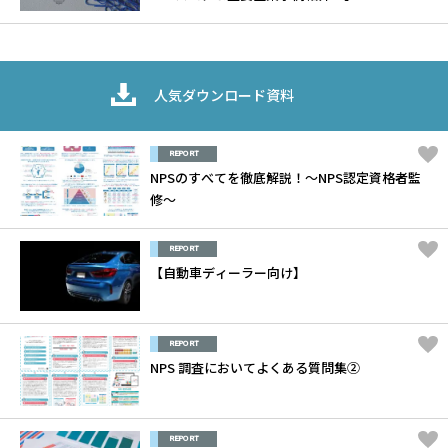
人気ダウンロード資料
REPORT
NPSのすべてを徹底解説！～NPS認定資格者監
修～
REPORT
【自動車ディーラー向け】
REPORT
NPS 調査においてよくある質問集②
REPORT