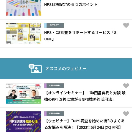
NPS目標設定の６つのポイント
REPORT
NPS・CS調査をサポートするサービス「S-
ONE」
オススメのウェビナー
SEMINAR
【オンラインセミナー】「神田昌典氏と対談 最
強のKPI 改善に繋がるNPS戦略的活用法」
SEMINAR
【ウェビナー】”NPS調査を始めた後”のよくあ
るお悩みを解決！【2023年5月24日(水)開催】