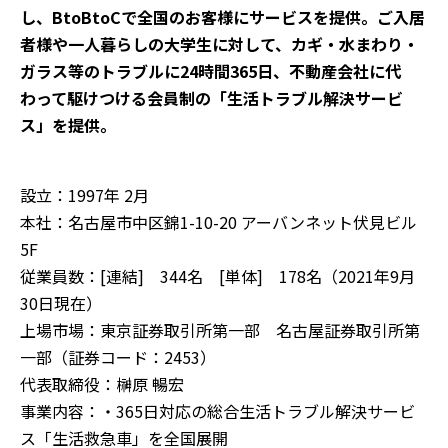
し、BtoBtoCで全国のお客様にサービスを提供。ご入居
者様や一人暮らしの大学生に対して、カギ・水まわり・
ガラス等のトラブルに24時間365日、不動産会社に代
わって駆けつける会員制の「生活トラブル解決サービ
ス」を提供。
設立：1997年 2月
本社：名古屋市中区錦1-10-20 アーバンネット伏見ビル
5F
従業員数：[連結] 344名 [単体] 178名（2021年9月
30日現在）
上場市場：東京証券取引所第一部 名古屋証券取引所第
一部（証券コード：2453）
代表取締役：榊原 暢宏
事業内容：・365日対応の総合生活トラブル解決サービ
ス「生活救急車」を全国展開