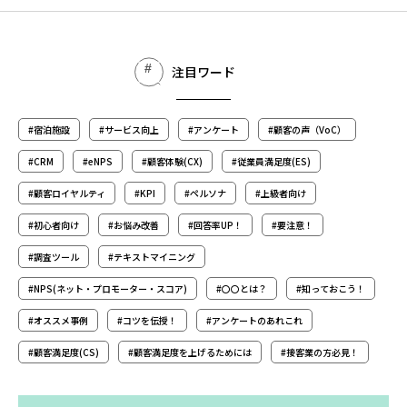
注目ワード
#宿泊施設
#サービス向上
#アンケート
#顧客の声（VoC）
#CRM
#eNPS
#顧客体験(CX)
#従業員満足度(ES)
#顧客ロイヤルティ
#KPI
#ペルソナ
#上級者向け
#初心者向け
#お悩み改善
#回答率UP！
#要注意！
#調査ツール
#テキストマイニング
#NPS(ネット・プロモーター・スコア)
#〇〇とは？
#知っておこう！
#オススメ事例
#コツを伝授！
#アンケートのあれこれ
#顧客満足度(CS)
#顧客満足度を上げるためには
#接客業の方必見！